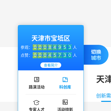
天津市宝坻区
0
0
0
8
4
9
5
3
参观：
人
0
0
0
4
5
7
3
0
点赞：
人
查看简介
天


路演活动
科创库
创新需


专家人才
活动掠影