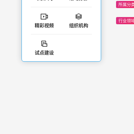
所属分


行业领
精彩视频
组织机构

试点建设