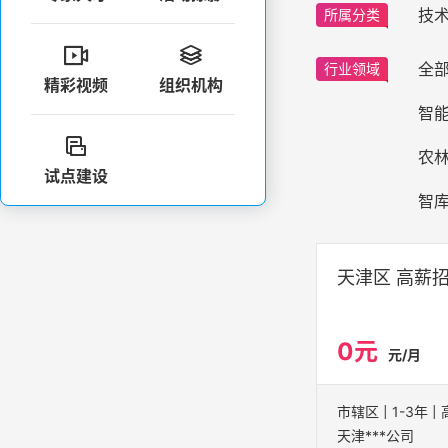
技
所属分类


全
行业领域
精彩视频
组织机构
智

农
试点建设
智
天津区 高薪
0元
元/月
天津***公司