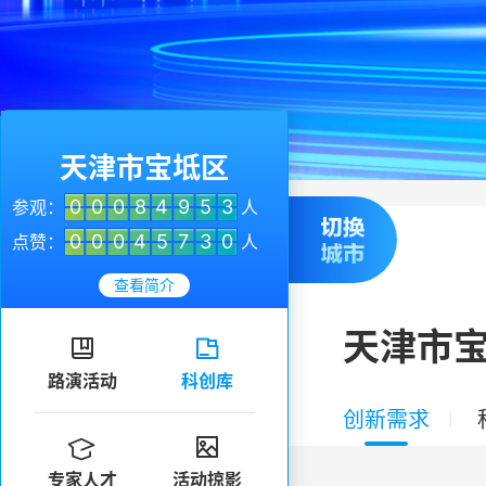
天津市宝坻区
0
0
0
8
4
9
5
3
参观：
人
0
0
0
4
5
7
3
0
点赞：
人
查看简介
天津市


路演活动
科创库
创新需求


专家人才
活动掠影