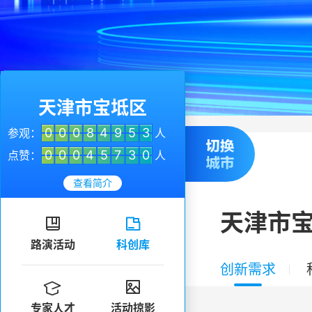
天津市宝坻区
0
0
0
8
4
9
5
3
参观：
人
0
0
0
4
5
7
3
0
点赞：
人
查看简介
天津市


路演活动
科创库
创新需求


专家人才
活动掠影