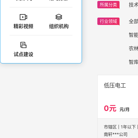
技
所属分类


全
行业领域
精彩视频
组织机构
智

农
试点建设
智
低压电工
0元
元/月
南轩***公司