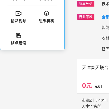
技
所属分类


全
行业领域
精彩视频
组织机构
智

农
试点建设
智
天津普天联合
0元
元/月
天津***务所