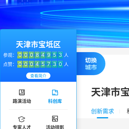
天津市宝坻区
0
0
0
8
4
9
5
3
参观：
人
0
0
0
4
5
7
3
0
点赞：
人
查看简介
天津市


路演活动
科创库
创新需求


专家人才
活动掠影