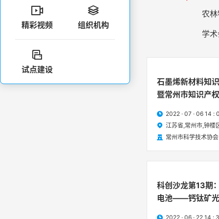


农林
精彩视频
组织机构
学术

试点建设
石墨烯新材料知
暨常州市知识产
牌仪式
2022 · 07 · 06 1

江苏省,常州市,钟楼

常州市科学技术协会

科创沙龙第13期
电池——钙钛矿
2022 · 06 · 22 1
