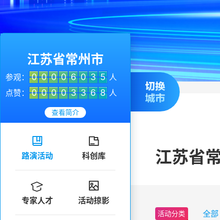
江苏省常州市
0
0
0
0
6
0
3
5
参观：
人
0
0
0
0
3
3
6
8
点赞：
人
查看简介


江苏省
路演活动
科创库


专家人才
活动掠影
全部
活动分类