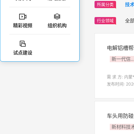
技
所属分类


全
行业领域
精彩视频
组织机构

电解铝槽帮
试点建设
新一代信息技术
需 求 方: 内蒙
发布时间: 2026
车头用防碰
新材料技