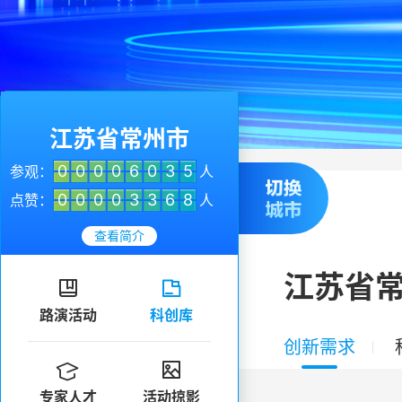
江苏省常州市
0
0
0
0
6
0
3
5
参观：
人
0
0
0
0
3
3
6
8
点赞：
人
查看简介
江苏省


路演活动
科创库
创新需求


专家人才
活动掠影