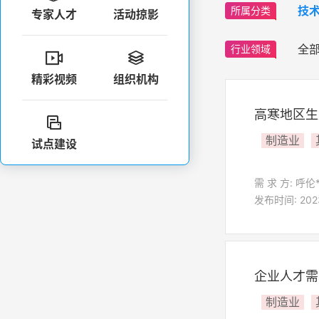
技
所属分类
专家人才
活动掠影
全
行业领域


精彩视频
组织机构
高寒地区生

制造业
试点建设
需 求 方: 呼伦
发布时间: 2023-
企业人才需
制造业