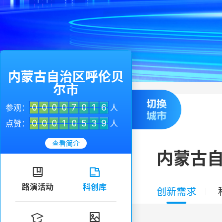
内蒙古自治区呼伦贝
尔市
0
0
0
0
7
0
1
6
参观：
人
0
0
0
1
0
5
3
9
点赞：
人
查看简介
内蒙古


路演活动
科创库
创新需求

