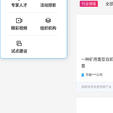
全
行业领域
专家人才
活动掠影


精彩视频
组织机构

试点建设
一种矿用重型自
置
华能***公司

高新技术改造传统产业