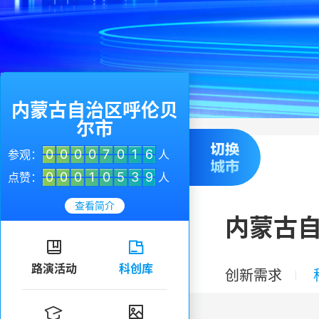
内蒙古自治区呼伦贝
尔市
0
0
0
0
7
0
1
6
参观：
人
0
0
0
1
0
5
3
9
点赞：
人
查看简介
内蒙古


路演活动
科创库
创新需求

