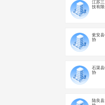
江苏三
技有限
瓮安县
协
石渠县
协
陆良县