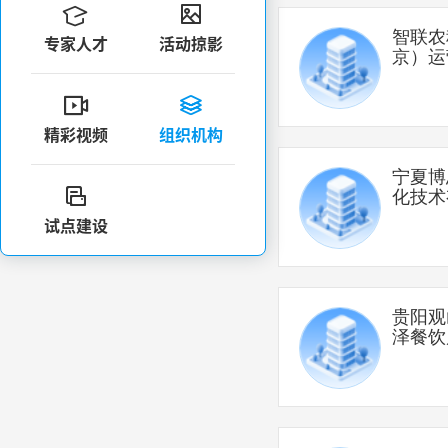


智联农
专家人才
活动掠影
京）运
限公司


精彩视频
组织机构
宁夏博

化技术
试点建设
贵阳观
泽餐饮