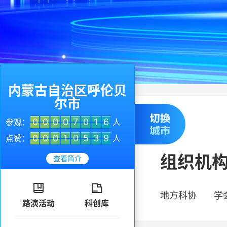
内蒙古自治区呼伦贝
尔市
0
0
0
0
7
0
1
6
参观：
人
0
0
0
1
0
5
3
9
点赞：
人
组织机
查看简介


地方科协
学
路演活动
科创库