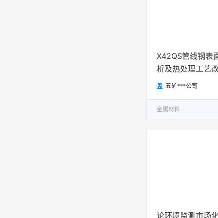
科技评价
政策法规


通知公告
人才培养
X42QS管线钢表
析及热处理工艺

五矿***公司

技术推广
金属材料
论环境监测市场