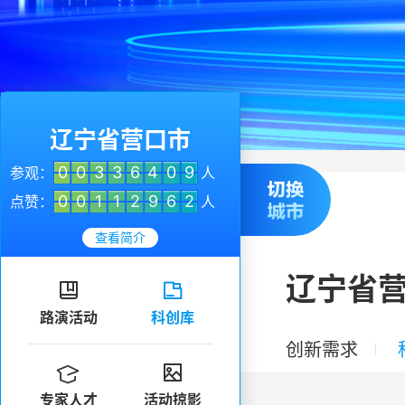
辽宁省营口市
0
0
3
3
6
4
0
9
参观：
人
0
0
1
1
2
9
6
2
点赞：
人
查看简介
辽宁省


路演活动
科创库
创新需求


专家人才
活动掠影