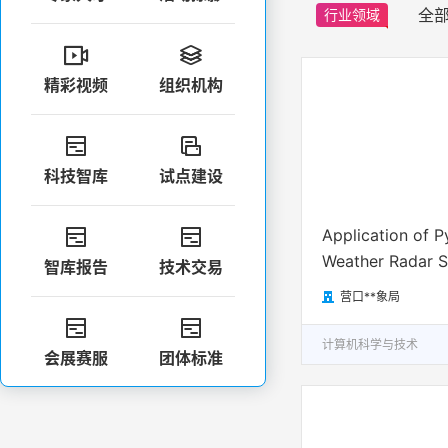
全
行业领域


精彩视频
组织机构


科技智库
试点建设
Application of P


Weather Radar 
智库报告
技术交易
营口**象局



计算机科学与技术
会展赛服
团体标准

