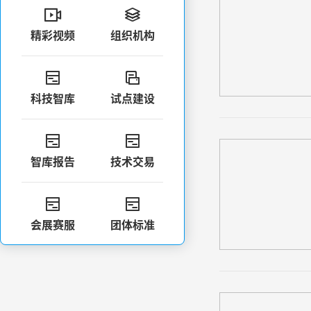


精彩视频
组织机构


科技智库
试点建设


智库报告
技术交易


会展赛服
团体标准


科技评价
政策法规