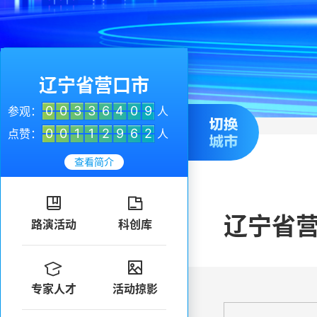
辽宁省营口市
0
0
3
3
6
4
0
9
参观：
人
0
0
1
1
2
9
6
2
点赞：
人
查看简介


辽宁省
路演活动
科创库


专家人才
活动掠影