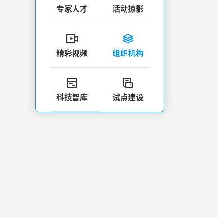
专家人才
活动掠影


精彩视频
组织机构


科技智库
试点建设