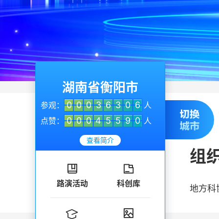
湖南省衡阳市
0
0
0
3
6
3
0
6
参观：
人
0
0
0
4
5
5
9
0
点赞：
人
查看简介
组


路演活动
科创库
地方科

