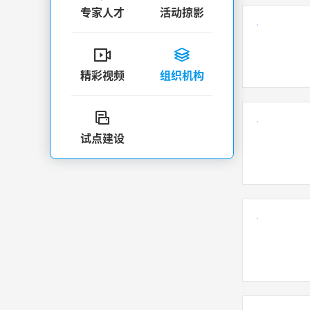
专家人才
活动掠影


精彩视频
组织机构

试点建设