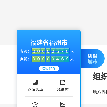
福建省福州市
0
0
0
0
0
5
7
0
参观：
人
0
0
0
0
0
4
6
9
点赞：
人
查看简介
组


路演活动
科创库
地方科

