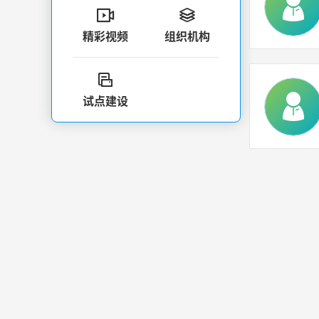


精彩视频
组织机构

试点建设