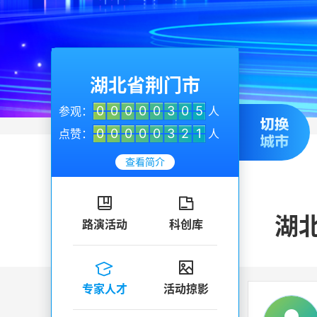
湖北省荆门市
0
0
0
0
0
3
0
5
参观：
人
0
0
0
0
0
3
2
1
点赞：
人
查看简介


湖
路演活动
科创库


专家人才
活动掠影