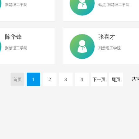
荆楚理工学院
站点-荆楚理工学院
陈华锋
张喜才
荆楚理工学院
荆楚理工学院
共1
首页
1
2
3
4
下一页
尾页