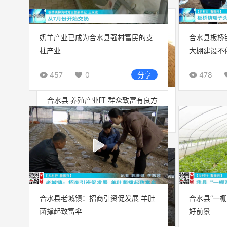
奶羊产业已成为合水县强村富民的支
合水县板桥
柱产业
大棚建设不
457
0
分享
478
合水县 养殖产业旺 群众致富有良方
合水县老城镇：招商引资促发展 羊肚
合水县“一
菌撑起致富伞
好前景