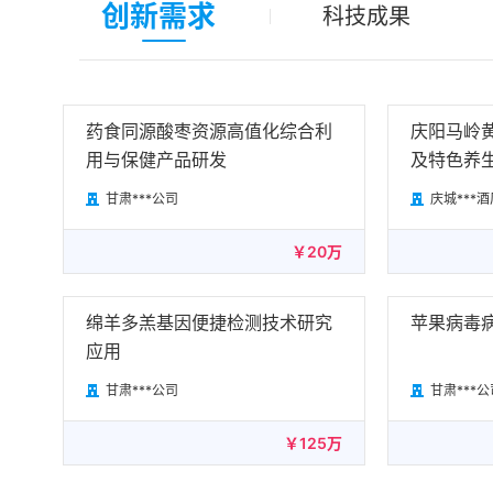
工作动态
创新需求
科技成果
药食同源酸枣资源高值化综合利
庆阳马岭
用与保健产品研发
及特色养
甘肃***公司
庆城***酒


￥20万
绵羊多羔基因便捷检测技术研究
苹果病毒
应用
甘肃***公司
甘肃***公


￥125万