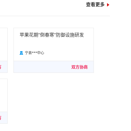
查看更多

苹果花期“倒春寒”防御设施研发
宁县***中心

万
双方协商
万