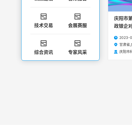


庆阳市
技术交易
会展赛服
政银企
2023-0



甘肃省,

综合资讯
专家风采
庆阳市



团体标准
人才培养


技术推广
科技智库
