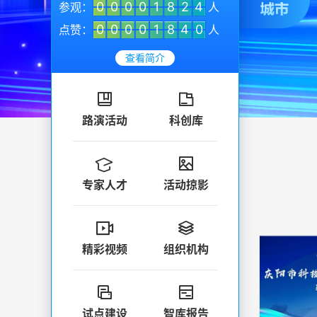
0
0
0
0
1
8
2
4
参观：
人
0
0
0
0
1
8
4
0
点赞：
人
查看简介


路演活动
科创库


专家人才
活动掠影


精彩视频
组织机构


试点建设
智库报告