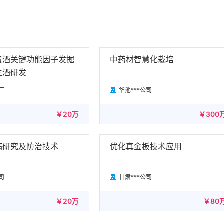
黄酒关键功能因子发掘
中药材智慧化栽培
生酒研发
厂
华池***公司

￥20万
￥300
病研究及防治技术
优化真金板技术应用
司
甘肃***公司

￥20万
￥80