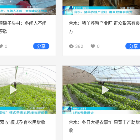
镇瑶子头村：冬闲人不闲
合水：猪羊养殖产业旺 群众致富有良
停歇
方
0
分享
382
0
分享
棚双收”模式孕育农民增收
合水：冬日大棚农事忙 果菜丰产助增
收