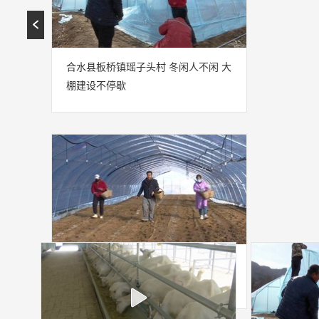

合水县板桥镇瑶子头村 冬闲人不闲 大
棚建设不停歇
合水：富民产业蓬勃兴旺 助推乡村全
面振兴