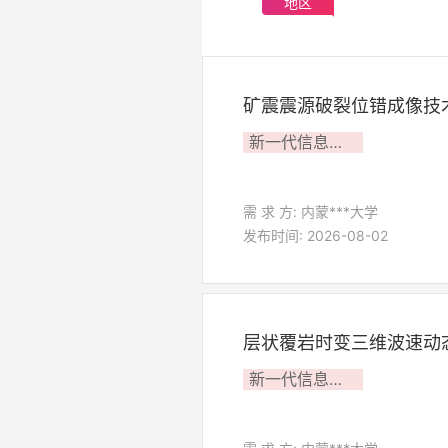
地区
矿震震源破裂位错成像技
新一代信息技术产业
需 求 方: 内蒙***大学
发布时间: 2026-08-02
层状覆岩时变三维波速动
新一代信息技术产业