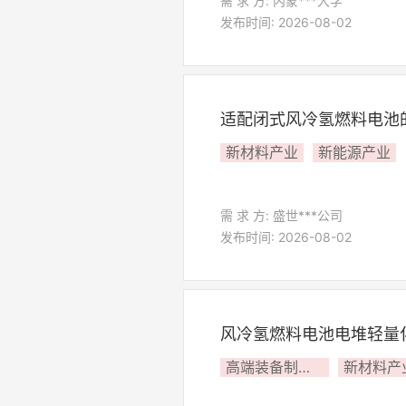
需 求 方: 内蒙***大学
发布时间: 2026-08-02
适配闭式风冷氢燃料电池的 
新材料产业
新能源产业
需 求 方: 盛世***公司
发布时间: 2026-08-02
风冷氢燃料电池电堆轻量
高端装备制造产业
新材料产