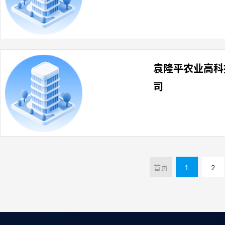
袁隆平农业高科
司
首页
1
2