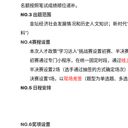
名额按照笔试成绩顺位递补。
NO.
3 出
题范围
金坛经济社会发展情况和历史人文知识；新时代“
料”）
NO.
4
赛程设置
本次人才政策“学习达人”挑战赛设置初赛、半决
初赛通过专门小程序，在统一
固定时段，通过
线
半决赛设置2场（选手通过抽签的方式确定场次
决赛设置1场，以
现场竞答
（题型为单选题、多选
NO.
5
日程安排
NO.
6
奖项设置