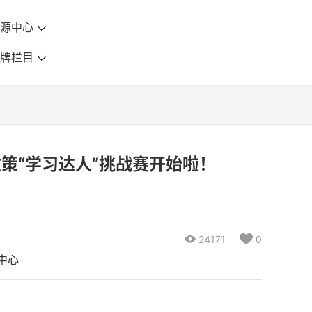
资源中心
品牌栏目
政策“学习达人”挑战赛开始啦！

24171

0
中心