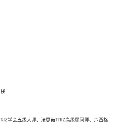
二楼
Z学会五级大师、法思诺TRIZ高级顾问师、六西格