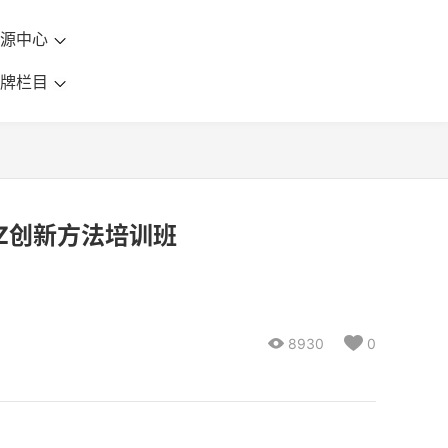
资源中心
品牌栏目
IZ创新方法培训班

8930

0