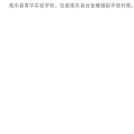
南乐县青华实验学校，位居南乐县谷金楼镇前平邑村南