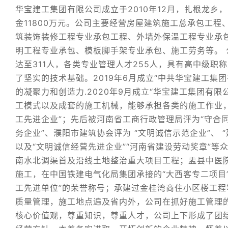
华宝建工集团有限公司成立于2010年12月，扎根龙
金11800万元。公司主要经营房屋建筑施工总承包工
筑装饰装修工程专业承包工程、外墙外保温工程专业承
明工程专业承包、模板脚手架专业承包、施工劳务等。
达至311人，各类专业管理人才255人，具有高中级职
了坚实的技术基础。2019年6月成立“中共华宝建工
的凝聚力和创造力.2020年9月成立“华宝建工集团有
工模式以及成套的施工机械，能够承担各类的施工作业
工先进企业”；先后被河南省工商行政管理局评为“守合
务企业”、濮阳市建筑协会评为 “文明诚信示范企业”、 
以及“文明诚信经营先进企业”“河南省建设劳动奖章”
南水北调渠首及沿线土地整治重大项目工程；盂县中医
施工，在中国铁建电气化局集团承接的“大西客专二项目
工先进单位”的荣誉称号；承建过金桂湾商住小区楼工程
质量管理，施工地点遍及省内外，公司在抓好施工管理的
核心价值观，尊重知识，尊重人才，公司上下形成了团