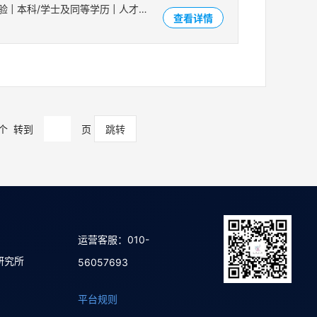
滁州市 | 无经验 | 本科/学士及同等学历 | 人才招聘
查看详情
个
转到
页
运营客服：010-
研究所
56057693
平台规则