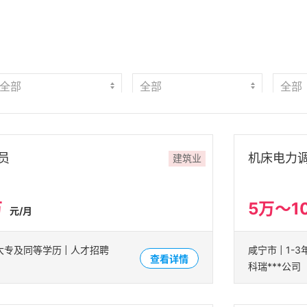
员
机床电力
建筑业
万
5万～1
元/月
| 大专及同等学历 | 人才招聘
查看详情
科瑞***公司