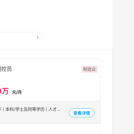
调控员
制造业
0万
元/月
咸宁市 | 1-3年 | 本科/学士及同等学历 | 人才招聘
查看详情