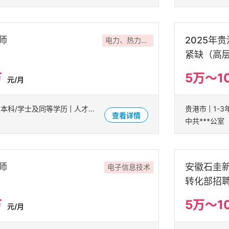
师
2025年
电力、热力、燃气及水生产和供应业
紧缺（高
万
5万～1
元/月
南宁市 | 5-10年 | 本科/学士及同等学历 | 人才招聘
查看详情
中共***公室
师
安徽石圭
电子信息技术
转化部招
万
5万～1
元/月