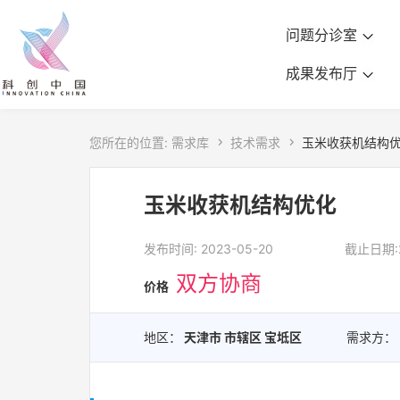
问题分诊室
成果发布厅
您所在的位置:
需求库

技术需求

玉米收获机结构
玉米收获机结构优化
发布时间: 2023-05-20
截止日期:2
双方协商
价格
地区：
天津市 市辖区 宝坻区
需求方：