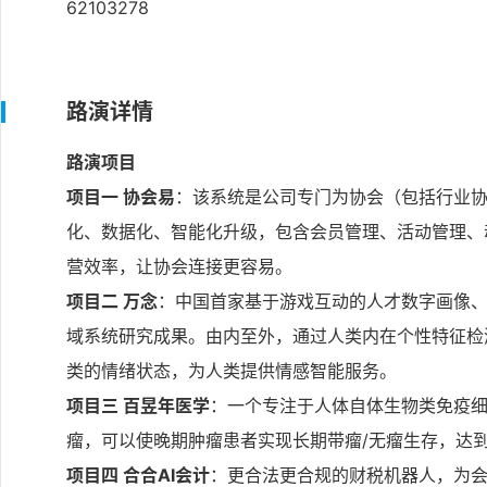
62103278
路演详情
路演项目
项目一 协会易
：该系统是公司专门为协会（包括行业
化、数据化、智能化升级，包含会员管理、活动管理、
营效率，让协会连接更容易。
项目二 万念
：中国首家基于游戏互动的人才数字画像、
域系统研究成果。由内至外，通过人类内在个性特征检
类的情绪状态，为人类提供情感智能服务。
项目三 百昱年医学
：⼀个专注于⼈体⾃体⽣物类免疫细胞
瘤，可以使晚期肿瘤患者实现⻓期带瘤/⽆瘤⽣存，达
项目四 合合AI会计
：更合法更合规的财税机器人，为会