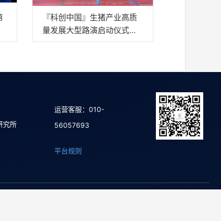
第
『科创中国』生猪产业高质
翅
量发展大型路演启动仪式圆
满成功
运营客服：010-
研究所
56057693
平台规则
02号-20