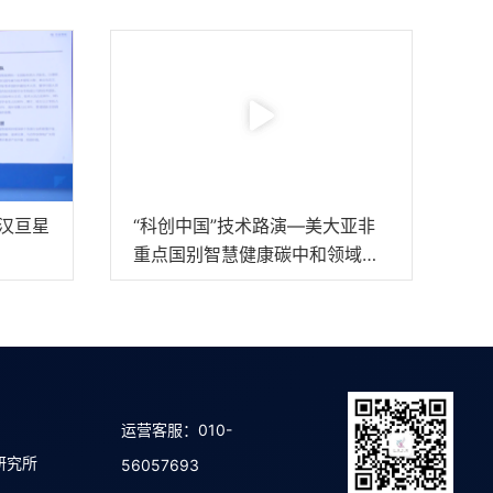
武汉亘星
“科创中国”技术路演—美大亚非
重点国别智慧健康碳中和领域
（北京）专场活动
运营客服：010-
研究所
56057693