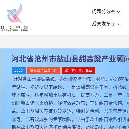
问题分诊室
成果发布厅
河北省沧州市盐山县甜高粱产业顾
2023
脱贫县产业顾问组
农、林、牧、渔业
"针对盐山土壤偏盐碱、养殖业零星分布，种植、养殖效益
年试种，初步得以下结论：一是该甜高粱耐干旱、抗盐碱
埋地腐烂，逐年增加土壤有机质、提高地力；二是一年一
照同期青储玉米价格，经济效益较高；三是甜高粱含糖、
益。盐山及周边养殖业较发达，特别是伊利、君乐宝等落
收等，已有较成熟的专家团队，但由于盐山甜高粱系引进
助在盐山及周边地区拓宽销售渠道，对接奶牛、肉牛羊等