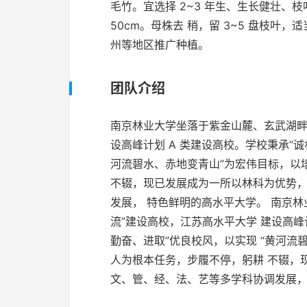
毛竹。宜选择 2~3 年生、生长健壮、枝
50cm。母株去 稍，留 3~5 盘枝
州等地区推广种植。
团队介绍
南京林业大学坐落于紫金山麓、玄武湖畔
设高峰计划 A 类建设高校。学校秉承“
河流碧水、赤地变青山”为宏伟目标，以
不辍，现已发展成为一所以林科为优势，
发展， 特色鲜明的高水平大学。 南京
流”建设高校，江苏高水平大学 建设高峰
勤奋、进取”优良校风，以实现 “黄河流
人为根本任务，步履不停，躬耕 不辍，
文、管、经、法、艺等多学科协调发展，