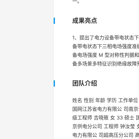
一。
成果亮点
1、提出了电力设备带电状态下
备带电状态下三相电场强度准
备电场强度 M 型对称性判据
备多场景多特征识别绝缘故障
团队介绍
姓名 性别 年龄 学历 工作单位
国网江苏省电力有限公 司南京供
级工程师 吉晓筱 女 33 硕士
京供电分公司 工程师 钟汝莹 女
电力有限公 司超高压分公司 高