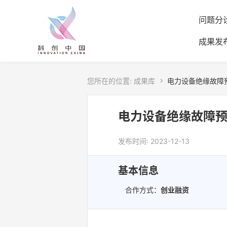
问题分
成果发
您所在的位置:
成果库

电力设备绝缘故障
电力设备绝缘故障
发布时间: 2023-12-13
基本信息
合作方式：
创业融资