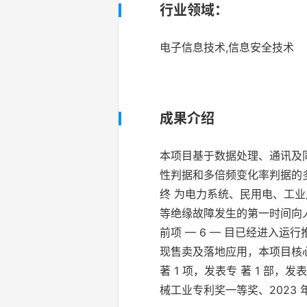
行业领域：
电子信息技术,信息安全技术
成果介绍
本项目基于数据处理、通讯及同
性判据和多倍频变化率判据的
终 为电力系统、民用电、工
等绝缘故障发生的第一时间向
前项 — 6 — 目已经进入
现售卖及落地应用，本项目核心技
著 1 项，发表专 著 1 部，发
械工业专利奖一等奖、2023