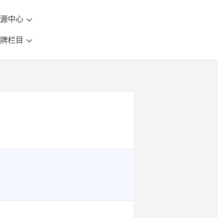
资源中心
品牌栏目