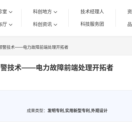
诊室
科创地方
技术经理人
科技服务团
布厅
科创资讯
预警技术——电力故障前端处理开拓者
预警技术——电力故障前端处理开拓者
成果类型：
发明专利,实用新型专利,外观设计