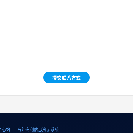
提交联系方式
中心站
海外专利信息资源系统