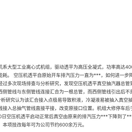
系大型工业离心式机组，驱动透平为高压全凝式，功率高达400
能耗。 空压机透平自原始开车排汽压力一直为***，如何进一步
经过多次现场排查与分析研究，发现空压机透平真空抽汽器总管
西侧管线与东侧管线连接汇合为一根总管，而西侧管线引出后不
分析研究认为该汇合接入点极易导致积液，冷凝液易被抽入真空
接入总抽气管线直接平接，改变原接口位置。机组大修停车后于2
0日空压机透平启动正常后真空由原来的排汽压力***下降到了**
。本项技改每年可为公司节约600余万元。