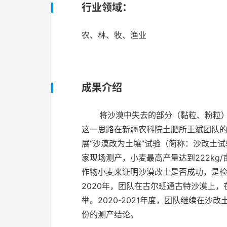
行业领域：
农、林、牧、渔业
成果介绍
将沙漠中失去的
部分（
黏粒、粉粒
这一思路在新疆农科院土肥所王斌团队
展“沙漠改为土壤”试验（简称：沙改土试
家现场测产，小麦最高产量达到
222kg/
作物
小麦
来证明沙漠改土是否成功
，
是
2020
年，团队在古尔班通古特沙漠上，
举。
2020-2021
年度，团队继续在沙改
份的测产结论。