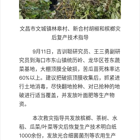
文昌市文城镇林皋村、新合村胡椒和槟榔灾
后复产技术指导
9月11日，吉训聪研究员、王三勇副研
究员到海口市东山镇统历岭、龙华区苍东蔬
菜基地，大棚顶膜全破损，苦瓜苗死株率达
60%以上。建议把破损顶膜收集后，抓紧进
行土地消毒，尽快翻地抢种、对已抢种的地
破进行适当覆盖，并发放叶面肥等生产物
资。
本次救灾指导共发放槟榔、茶树、水
稻、瓜菜/叶菜等灾后恢复生产技术明白纸
1000余份，发放光合细菌菌剂等农用生产