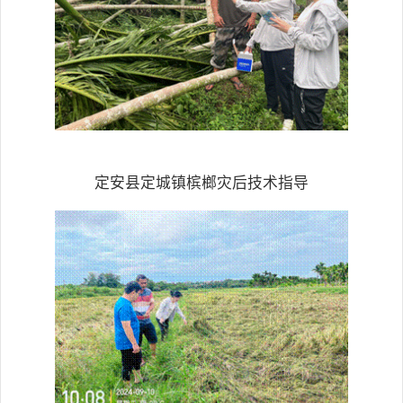
定安县定城镇槟榔灾后技术指导