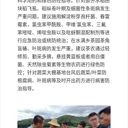
科学用药和绿色防控指导。针对部分水稻田
块稻飞虱、稻纵卷叶螟及细菌性条斑病发生
严重问题，建议施用解淀粉芽孢杆菌、春雷
霉素，氯虫苯甲酰胺、甲维˙氯虫苯、三氟
苯嘧啶、烯啶虫胺以及吡蚜酮混配制剂等进
行应急防治或统防统治；在水满乡茶园茶角
盲蝽、叶斑病的发生严重，建议茶农通过轻
修剪、勤采多摘，悬挂黄蓝板或者用白僵
菌、天然除虫菊素等生物农药进行绿色防
控；针对蔬菜大棚基地台风后蔬菜/叶菜防
根腐病、叶斑病等及时开出药方进行病害防
治指导。