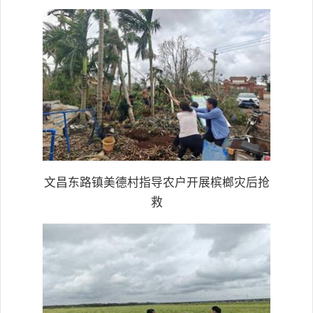
文昌东路镇美德村指导农户开展槟榔灾后抢
救