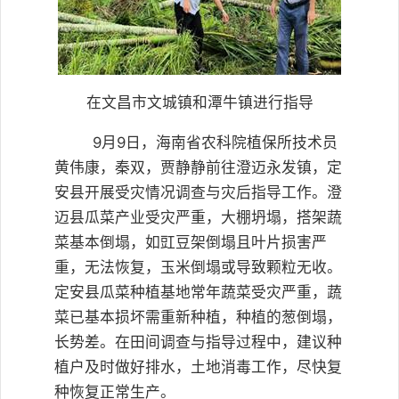
在文昌市文城镇和潭牛镇进行指导
9月9日，海南省农科院植保所技术员
黄伟康，秦双，贾静静前往澄迈永发镇，定
安县开展受灾情况调查与灾后指导工作。澄
迈县瓜菜产业受灾严重，大棚坍塌，搭架蔬
菜基本倒塌，如豇豆架倒塌且叶片损害严
重，无法恢复，玉米倒塌或导致颗粒无收。
定安县瓜菜种植基地常年蔬菜受灾严重，蔬
菜已基本损坏需重新种植，种植的葱倒塌，
长势差。在田间调查与指导过程中，建议种
植户及时做好排水，土地消毒工作，尽快复
种恢复正常生产。