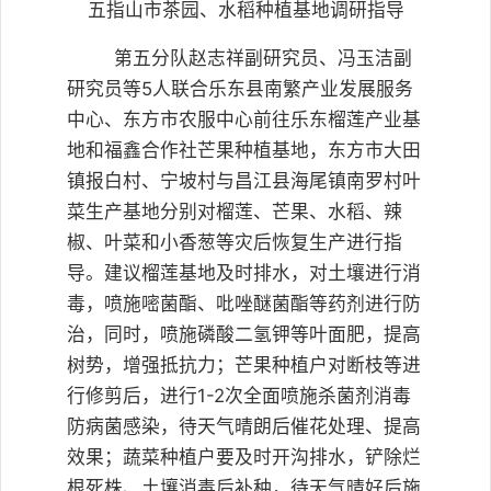
五指山市茶园、水稻种植基地调研指导
第五分队赵志祥副研究员、冯玉洁副
研究员等5人联合乐东县南繁产业发展服务
中心、东方市农服中心前往乐东榴莲产业基
地和福鑫合作社芒果种植基地，东方市大田
镇报白村、宁坡村与昌江县海尾镇南罗村叶
菜生产基地分别对榴莲、芒果、水稻、辣
椒、叶菜和小香葱等灾后恢复生产进行指
导。建议榴莲基地及时排水，对土壤进行消
毒，喷施嘧菌酯、吡唑醚菌酯等药剂进行防
治，同时，喷施磷酸二氢钾等叶面肥，提高
树势，增强抵抗力；芒果种植户对断枝等进
行修剪后，进行1-2次全面喷施杀菌剂消毒
防病菌感染，待天气晴朗后催花处理、提高
效果；蔬菜种植户要及时开沟排水，铲除烂
根死株、土壤消毒后补种，待天气晴好后施