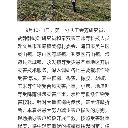
9月10-11日，第一分队王会芳研究员、
贾静静助理研究员和秦双农艺师等科技人员
赴文昌市东路镇美德村委会、海口市美兰区
灵山镇、琼山区府城镇、秀英区石山镇、澄
迈县老城镇、永发镇等受灾最严重地区开展
灾害技术服务，深入调研各地主要栽培作物
受害情况，其中槟榔、香蕉、橡胶、胡椒、
玉米等作物受台风灾害严重，小葱、地瓜叶
等受降雨洪涝灾害严重，水稻等低矮作物受
害较轻。针对大量槟榔树倒伏，甚至连腰折
断，本着尽最大努力减少农户损失的原则，
现场指导农户积极开展自救，按照受害轻重
程度，将中轻度倒伏的槟榔树扶起固定，建