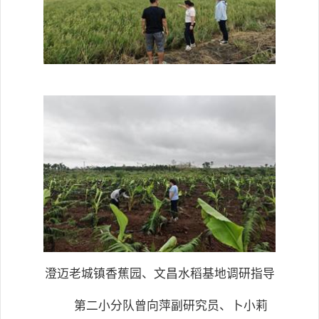
澄迈老城镇香蕉园、文昌水稻基地调研指导
第二小分队曾向萍副研究员、卜小莉