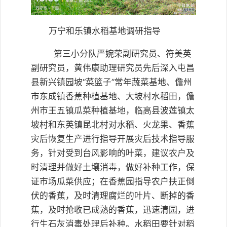
万宁和乐镇水稻基地调研指导
第三小分队严婉荣副研究员、符美英
副研究员，黄伟康助理研究员先后深入屯昌
县新兴镇园坡“菜篮子”常年蔬菜基地、儋州
市东成镇香蕉种植基地、大坡村水稻田，儋
州市王五镇瓜菜种植基地，临高县波莲镇太
坡村和东英镇昆北村对水稻、火龙果、香蕉
灾后恢复生产进行指导开展灾后技术指导服
务，针对受到台风影响的叶菜，建议农户及
时清理并做好土壤消毒，做好补种工作，保
证市场瓜菜供应；在香蕉园指导农户扶正倒
伏的香蕉，及时清理腐烂的叶片、断掉的香
蕉，及时抢收已成熟的香蕉，迅速清园，进
行生石灰消毒处理后补种。水稻田要针对稻