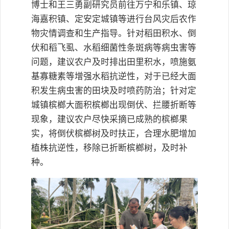
博士和王三勇副研究员前往万宁和乐镇、琼
海嘉积镇、定安定城镇等进行台风灾后农作
物灾情调查和生产指导。针对稻田积水、倒
伏和稻飞虱、水稻细菌性条斑病等病虫害等
问题，建议农户及时排出田里积水，喷施氨
基寡糖素等增强水稻抗逆性，对于已经大面
积发生病虫害的田块及时喷药防治；针对定
城镇槟榔大面积槟榔出现倒伏、拦腰折断等
现象，建议农户尽快采摘已成熟的槟榔果
实，将倒伏槟榔树及时扶正，合理水肥增加
植株抗逆性，移除已折断槟榔树，及时补
种。