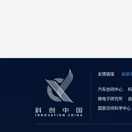
友情链接
省级
汽车协同中心
科
微电子研究所
自
国家空间科学中心