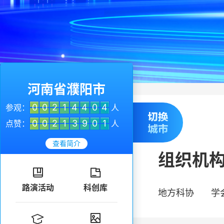
河南省濮阳市
0
0
2
1
4
4
0
4
参观：
人
0
0
2
1
3
9
0
1
点赞：
人
查看简介
组织机


路演活动
科创库
地方科协
学

