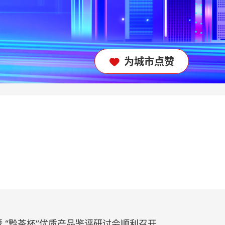
为城市点赞

暨 “黔茶杯”优质产品鉴评研讨会顺利召开