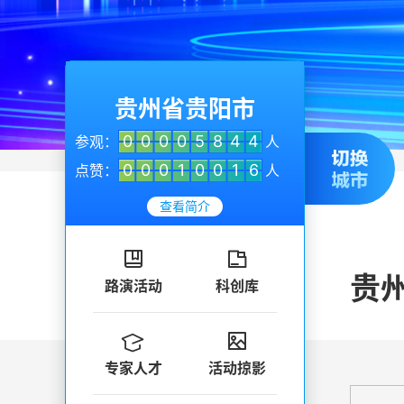
贵州省贵阳市
0
0
0
0
5
8
4
4
参观：
人
0
0
0
1
0
0
1
6
点赞：
人
查看简介


贵
路演活动
科创库


专家人才
活动掠影