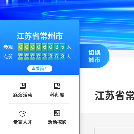
江苏省常州市
0
0
0
0
6
0
3
5
参观：
人
0
0
0
0
3
3
6
8
点赞：
人
查看简介


江苏省
路演活动
科创库


专家人才
活动掠影