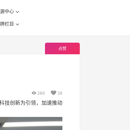
资源中心
品牌栏目
点赞

286

28
以科技创新为引领，加速推动