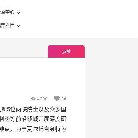
资源中心
品牌栏目
点赞

4200

24
汇聚5位两院院士以及众多国
制药等前沿领域开展深度研
难点，为宁夏依托自身特色