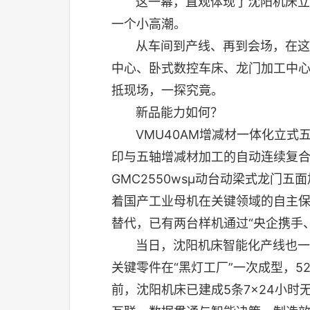
这一幕，直观体现了沈阳机床立加
一个小高潮。
从车间到产线、再到会场，在这场“
中心、卧式数控车床、龙门加工中心
抵现场，一探究竟。
新品能力如何？
VMU40AM
增减材一体化
立式
印与五轴增减材加工的自动连续复
GMC2550ws
μ动台动梁式龙门五
着国产工业母机在关键领域的自主
替代，已有两台样机通过“央企携手
当日，沈阳机床智能化产线也一
关键零件在“黑灯工厂”一次成型，5
前，沈阳机床已建成5条7×24小时