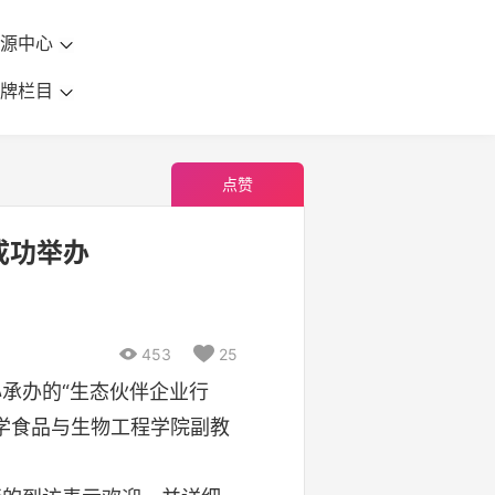
资源中心
品牌栏目
点赞
成功举办

453

25
承办的“生态伙伴企业行
学食品与生物工程学院副教