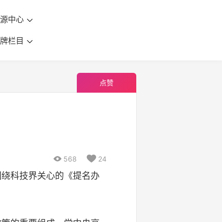
资源中心
品牌栏目
点赞

568

24
绕科技界关心的《提名办