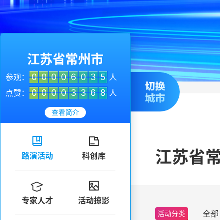
江苏省常州市
0
0
0
0
6
0
3
5
参观：
人
0
0
0
0
3
3
6
8
点赞：
人
查看简介


江苏省
路演活动
科创库


专家人才
活动掠影
全部
活动分类