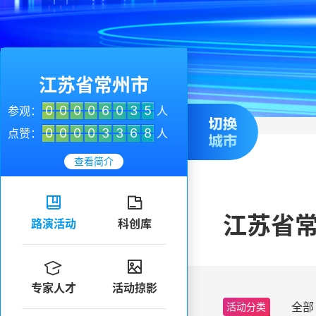
江苏省常州市
0
0
0
0
6
0
3
5
参观：
人
0
0
0
0
3
3
6
8
点赞：
人
查看简介


江苏省
路演活动
科创库


专家人才
活动掠影
全部
活动分类