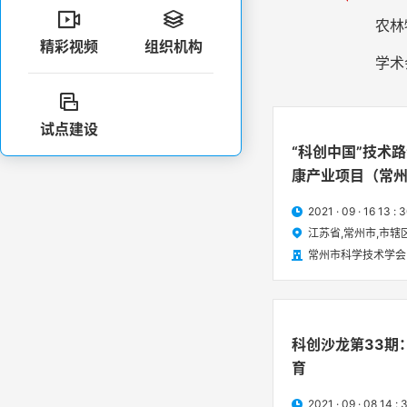


农林
精彩视频
组织机构
学术

试点建设
“科创中国”技术
康产业项目（常
智能科技应对老
2021 · 09 · 16 13 

技研讨会
江苏省,常州市,市辖

常州市科学技术学会

科创沙龙第33期
育
2021 · 09 · 08 1
