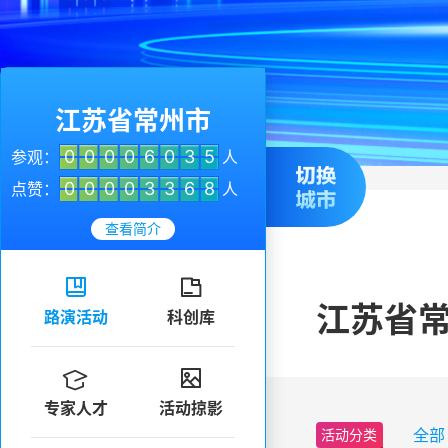
江苏省常州市
0
0
0
0
6
0
3
5
参观：
人
0
0
0
0
3
3
6
8
点赞：
人
查看简介


江苏省
路演活动
科创库


专家人才
活动掠影
全部
活动分类