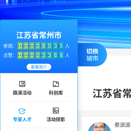
江苏省常州市
0
0
0
0
6
0
3
5
参观：
人
0
0
0
0
3
3
6
8
点赞：
人
查看简介


江苏省
路演活动
科创库


专家人才
活动掠影
蔡源源