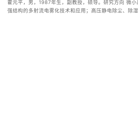
霍元平，男，1987年生，副教授，硕导。研究方向 微
强结构的多射流电雾化技术和应用；高压静电除尘、除湿。