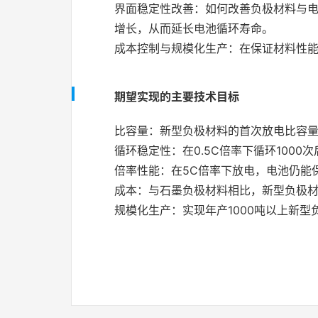
‌界面稳定性改善‌：如何改善负极材料与
增长，从而延长电池循环寿命。
‌成本控制与规模化生产‌：在保证材料
期望实现的主要技术目标
比容量‌：新型负极材料的首次放电比容量不
‌循环稳定性‌：在0.5C倍率下循环100
‌倍率性能‌：在5C倍率下放电，电池仍能
‌成本‌：与石墨负极材料相比，新型负极
‌规模化生产‌：实现年产1000吨以上新