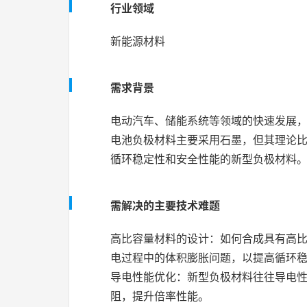
行业领域
新能源材料
需求背景
电动汽车、储能系统等领域的快速发展
电池负极材料主要采用石墨，但其理论
循环稳定性和安全性能的新型负极材料
需解决的主要技术难题
高比容量材料的设计‌：如何合成具有高
电过程中的体积膨胀问题，以提高循环
‌导电性能优化‌：新型负极材料往往导
阻，提升倍率性能。