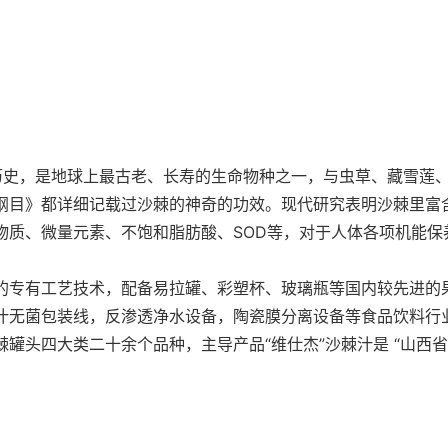
历史，是地球上最古老、长寿的生命物种之一，与虫草、藏雪莲、
纲目》都详细记载过沙棘的神奇的功效。现代研究表明沙棘里富含
物质、微量元素、不饱和脂肪酸、SOD等，对于人体各项机能保
的专有工艺技术，配备易拉罐、彩塑杯、玻璃瓶等国内较先进的
汁无菌包装线，反渗透净水设备，陶瓷膜分离设备等食品饮料行
罐头四大类二十余个品种，主导产品“维仕杰”沙棘汁是 “山西省名