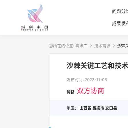
问题分
成果发
您所在的位置:
需求库

技术需求

沙棘
沙棘关键工艺和技
发布时间: 2023-11-08
双方协商
价格
地区：
山西省 吕梁市 交口县