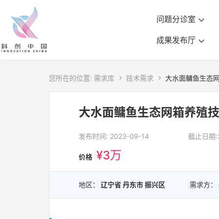
问题分诊室
成果发布厅
您所在的位置:
需求库

技术需求

大水面鳙鱼生态
大水面鳙鱼生态网箱养殖
发布时间: 2023-09-14
截止日期:2
¥3万
价格
地区：
辽宁省 丹东市 振兴区
需求方：