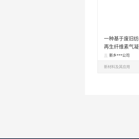
一种基于废旧纺
再生纤维素气凝
艺
新乡***公司

新材料及其应用